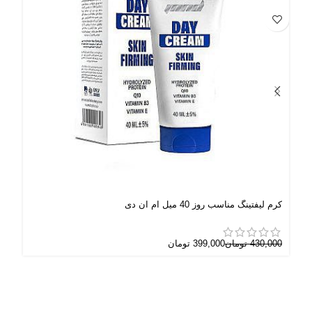
کرم لیفتینگ مناسب روز 40 میل ام ان دی
باد
430,000
تومان
399,000
تومان
000