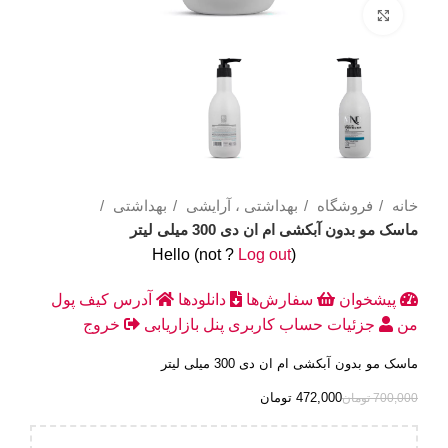
Click to enlarge
خانه
فروشگاه
بهداشتی ، آرایشی
بهداشتی
ماسک مو بدون آبکشی ام ان دی 300 میلی لیتر
Hello
(not
?
Log out
)
پیشخوان
سفارش‌ها
دانلودها
آدرس
کیف پول
من
جزئیات حساب کاربری
پنل بازاریابی
خروج
ماسک مو بدون آبکشی ام ان دی 300 میلی لیتر
472,000
تومان
700,000
تومان