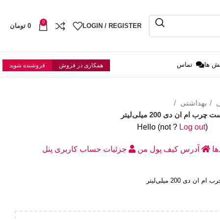
0
LOGIN / REGISTER
0
تومان
ش ها
تماس
همکاری در فروش
فروشنده شوید
ی
بهداشتی
م ان دی 200 میلی‌لیتر
Hello
(not
?
Log out
)
دها
آدرس
کیف پول من
جزئیات حساب کاربری
پنل
دی 200 میلی‌لیتر