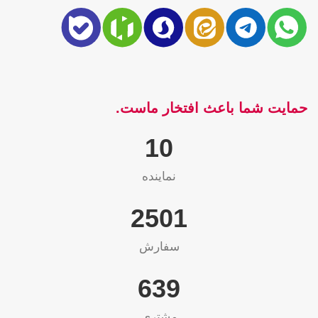
حمایت شما باعث افتخار ماست.
10
نماینده
2565
سفارش
655
مشتری