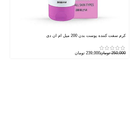
کرم سفت کننده پوست بدن 200 میل ام ان دی
کرم ل
250,000
تومان
239,000
تومان
000