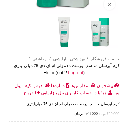
Click to enlarge
خانه
فروشگاه
بهداشتی ، آرایشی
بهداشتی
کرم آبرسان مناسب پوست معمولی ام ان دی 75 میلی‌لیتری
Hello
(not
?
Log out
)
پیشخوان
سفارش‌ها
دانلودها
آدرس
کیف پول
من
جزئیات حساب کاربری
پنل بازاریابی
خروج
کرم آبرسان مناسب پوست معمولی ام ان دی 75 میلی‌لیتری
528,000
تومان
750,000
تومان