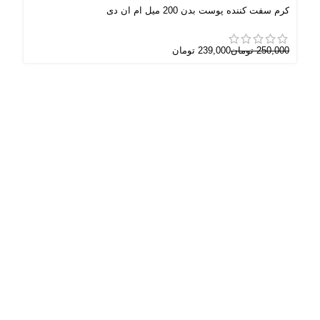
کرم سفت کننده پوست بدن 200 میل ام ان دی
باد
250,000
تومان
239,000
تومان
000