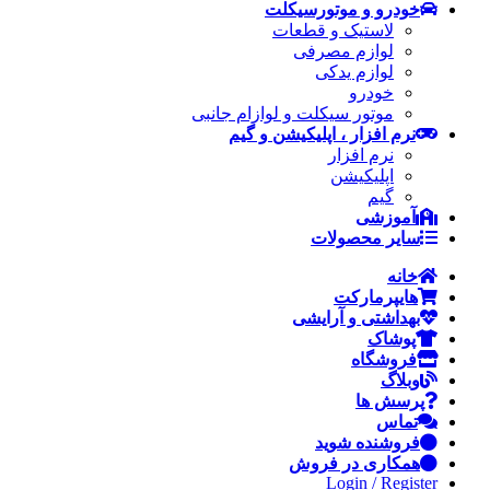
خودرو و موتورسیکلت
لاستیک و قطعات
لوازم مصرفی
لوازم یدکی
خودرو
موتور سیکلت و لوازام جانبی
نرم افزار ، اپلیکیشن و گیم
نرم افزار
اپلیکیشن
گیم
آموزشی
سایر محصولات
خانه
هایپرمارکت
بهداشتی و آرایشی
پوشاک
فروشگاه
وبلاگ
پرسش ها
تماس
فروشنده شوید
همکاری در فروش
Login / Register