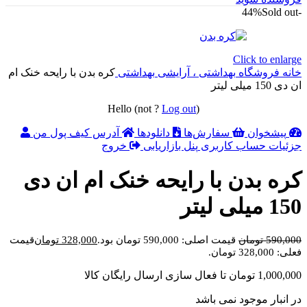
Sold out
-44%
Click to enlarge
خانه
فروشگاه
بهداشتی ، آرایشی
بهداشتی
کره بدن با رایحه خنک ام
ان دی 150 میلی لیتر
Hello
(not
?
Log out
)
پیشخوان
سفارش‌ها
دانلودها
آدرس
کیف پول من
جزئیات حساب کاربری
پنل بازاریابی
خروج
کره بدن با رایحه خنک ام ان دی
150 میلی لیتر
590,000
تومان
قیمت اصلی: 590,000 تومان بود.
328,000
تومان
قیمت
فعلی: 328,000 تومان.
1,000,000
تومان
تا فعال سازی ارسال رایگان کالا
در انبار موجود نمی باشد