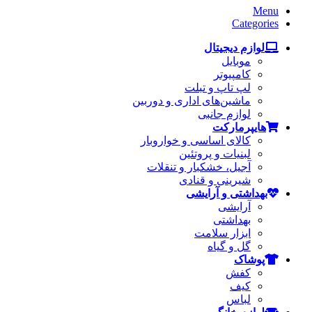
Menu
Categories
لوازم دیجیتال
موبایل
کامپیوتر
لپ تاپ و تبلت
ماشین‌های اداری و دوربین
لوازم جانبی
هایپرمارکت
کالای اساسی و خواروبار
لبنیات و پروتئین
آجیل، خشکبار و تنقلات
شیرینی و قنادی
بهداشتی و آرایشی
آرایشی
بهداشتی
ابزار سلامت
گل و گیاه
پوشاک
کفش
کیف
لباس