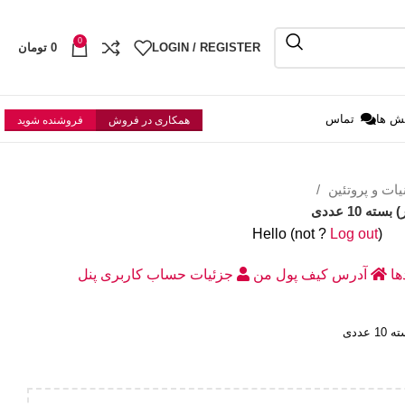
0
LOGIN / REGISTER
0
تومان
ش ها
تماس
همکاری در فروش
فروشنده شوید
یات و پروتئین
ه 10 عددی
Hello
(not
?
Log out
)
دها
آدرس
کیف پول من
جزئیات حساب کاربری
پنل
عددی