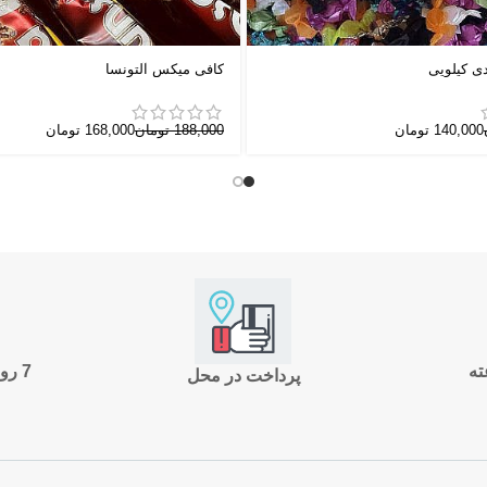
دی کیلویی
کافی میکس آلتونسا
140,000
تومان
188,000
تومان
168,000
تومان
7 روز ضمانت بازگشت
پرداخت در محل