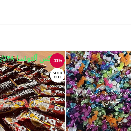
-11%
SOLD
OUT