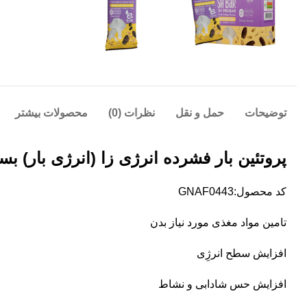
توضیحات
حمل و نقل
نظرات (0)
محصولات بیشتر
پروتئین بار فشرده انرژی زا (انرژی بار) بسته 10 ع
کد محصول:GNAF0443
تامین مواد مغذی مورد نیاز بدن
افزایش سطح انرژِی
افزایش حس شادابی و نشاط