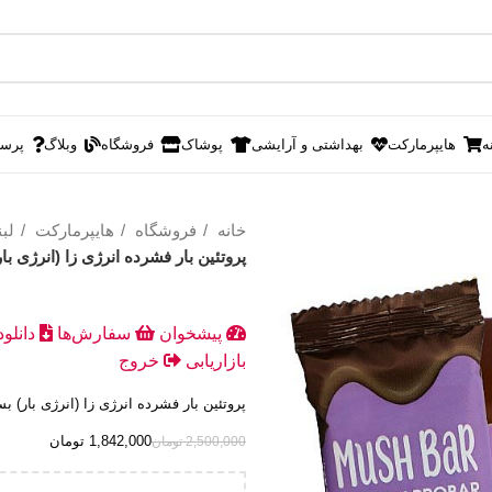
ه
هایپرمارکت
بهداشتی و آرایشی
پوشاک
فروشگاه
وبلاگ
پرس
خانه
فروشگاه
هایپرمارکت
لبن
پروتئین بار فشرده انرژی زا (انرژی بار) بست
پیشخوان
سفارش‌ها
دانلو
بازاریابی
خروج
پروتئین بار فشرده انرژی زا (انرژی بار) بسته 10 
1,842,000
تومان
2,500,000
تومان