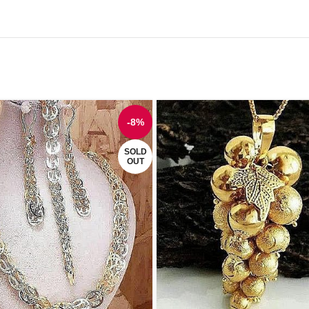
-8%
SOLD
OUT