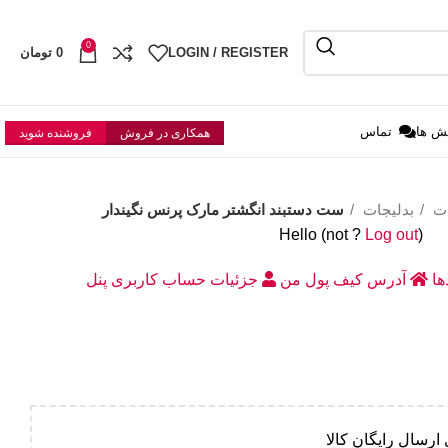
0
LOGIN / REGISTER
0
تومان
ش ها
تماس
همکاری در فروش
فروشنده شوید
ات
بدلیجات
ست دستبند انگشتر مارک پرنس نگیندار
Hello
(not
?
Log out
)
دها
آدرس
کیف پول من
جزئیات حساب کاربری
پنل
ارسال رایگان کالا