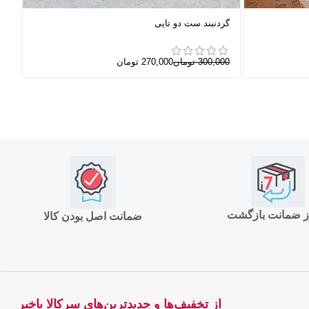
گردنبند ست دو تایی
نی
300,000
تومان
270,000
تومان
00
ضمانت اصل بودن کالا
از تخفیف‌ها و جدیدترین‌های سرکالا باخبر