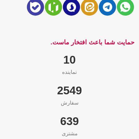
حمایت شما باعث افتخار ماست.
10
نماینده
2565
سفارش
655
مشتری