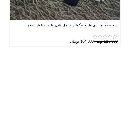
سه تیکه نوزادی طرح پنگوئن شامل بادی بلند، شلوار، کلاه
سره
210,000
تومان
184,000
تومان
000