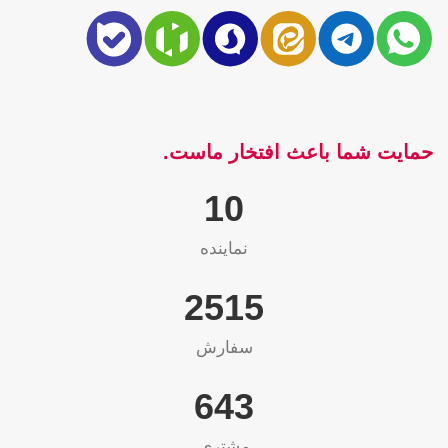
حمایت شما باعث افتخار ماست.
10
نماینده
2565
سفارش
655
مشتری