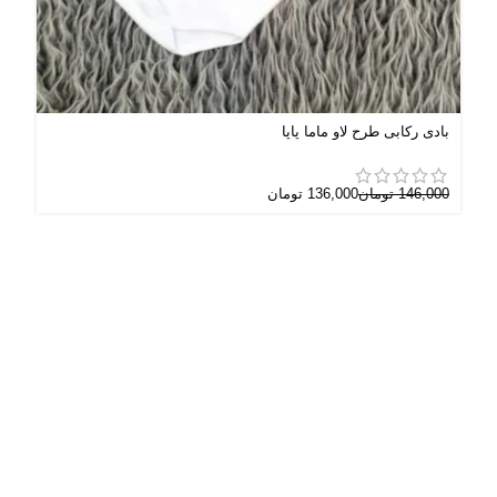
بادی رکابی طرح لاو ماما پاپا
رامپ
146,000
تومان
136,000
تومان
000