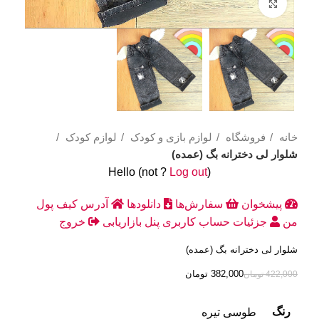
Click to enlarge
خانه
فروشگاه
لوازم بازی و کودک
لوازم کودک
شلوار لی دخترانه بگ (عمده)
Hello
(not
?
Log out
)
پیشخوان
سفارش‌ها
دانلودها
آدرس
کیف پول
من
جزئیات حساب کاربری
پنل بازاریابی
خروج
شلوار لی دخترانه بگ (عمده)
382,000
تومان
422,000
تومان
رنگ
طوسی تیره