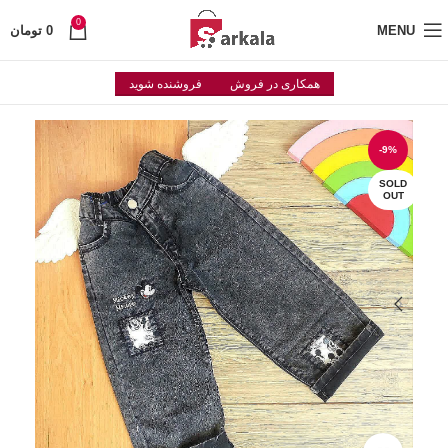
0
MENU
0
تومان
همکاری در فروش
فروشنده شوید
-9%
SOLD
OUT