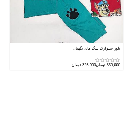
بلوز شلوارک سگ های نگهبان
سره
360,000
تومان
325,000
تومان
000