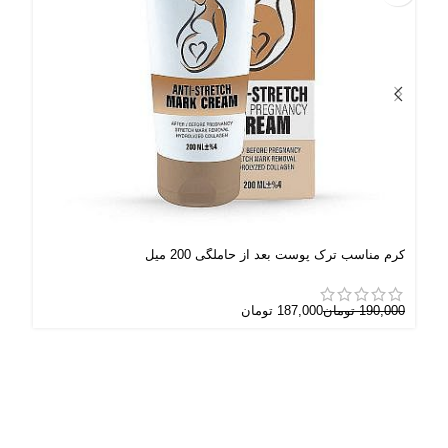
کرم مناسب ترک پوست بعد از حاملگی 200 میل
لوس
نرمال) 00
190,000
تومان
187,000
تومان
000