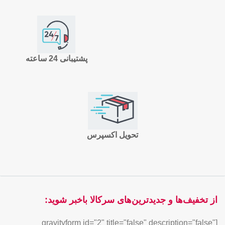
پشتیبانی 24 ساعته
تحویل اکسپرس
از تخفیف‌ها و جدیدترین‌های سرکالا باخبر شوید:
[gravityform id="2" title="false" description="false"