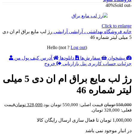
Sold out
-40%
Click to enlarge
خانه
فروشگاه
بهداشتی ، آرایشی
آرایشی
رژ لب مایع براق ام ان دی
5 میلی لیتر شماره 46
Hello
(not
?
Log out
)
پیشخوان
سفارش‌ها
دانلودها
آدرس
کیف پول من
جزئیات حساب کاربری
پنل بازاریابی
خروج
رژ لب مایع براق ام ان دی 5 میلی
لیتر شماره 46
550,000
تومان
قیمت اصلی: 550,000 تومان بود.
328,000
تومان
قیمت
فعلی: 328,000 تومان.
1,000,000
تومان
تا فعال سازی ارسال رایگان کالا
در انبار موجود نمی باشد