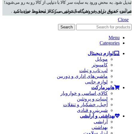
تبدیل شود. به محض ورود به سایت سر کالا با دنیایی از کالا رو به رو می‌شوید!
تمامی حقوق برای فروشگاه اینترنتی سرکالا محفوظ می باشد
هر آنچه که نیاز دارید و به ذهن شما خطور می‌کند در اینجا پیدا خواهید کرد .
Close
Search
Menu
Categories
لوازم دیجیتال
موبایل
کامپیوتر
لپ تاپ و تبلت
ماشین‌های اداری و دوربین
لوازم جانبی
هایپرمارکت
کالای اساسی و خواروبار
لبنیات و پروتئین
آجیل، خشکبار و تنقلات
شیرینی و قنادی
بهداشتی و آرایشی
آرایشی
بهداشتی
ابزار سلامت