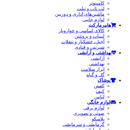
کامپیوتر
لپ تاپ و تبلت
ماشین‌های اداری و دوربین
لوازم جانبی
هایپرمارکت
کالای اساسی و خواروبار
لبنیات و پروتئین
آجیل، خشکبار و تنقلات
شیرینی و قنادی
بهداشتی و آرایشی
آرایشی
بهداشتی
ابزار سلامت
گل و گیاه
پوشاک
کفش
کیف
لباس
لوازم خانگی
لوازم برقی
صوتی و تصویری
پلاسکو
گرمایشی و سرمایشی
سایر لوازم