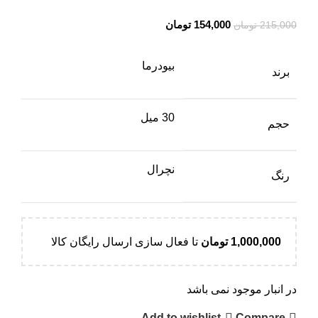
قیمت
قیمت
154,000
تومان
215,000
تومان
اصلی:
فعلی:
215,000 تومان
154,000 تومان.
بیودرما
برند
بود.
30 میل
حجم
نچرال
رنگ
1,000,000
تومان
تا فعال سازی ارسال رایگان کالا
در انبار موجود نمی باشد
Add to wishlist
Compare