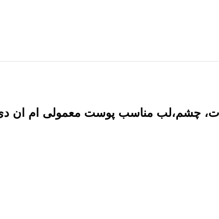
شم،لب مناسب پوست معمولی ام ان دی 200 میلی لیت