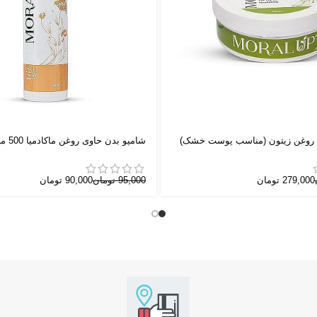
ی روغن زیتون (مناسب پوست خشک)
شامپو بدن حاوی روغن ماکادمیا 500 میلی لیتر
279,000
تومان
95,000
تومان
90,000
تومان