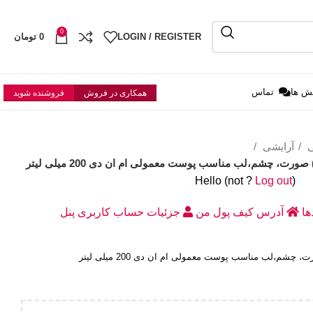
0
LOGIN / REGISTER
0
تومان
ش ها
تماس
همکاری در فروش
فروشنده شوید
ی
آرایشی
ورت، چشم،لب مناسب پوست معمولی ام ان دی 200 میلی لیتر
Hello
(not
?
Log out
)
دها
آدرس
کیف پول من
جزئیات حساب کاربری
پنل
چشم،لب مناسب پوست معمولی ام ان دی 200 میلی لیتر