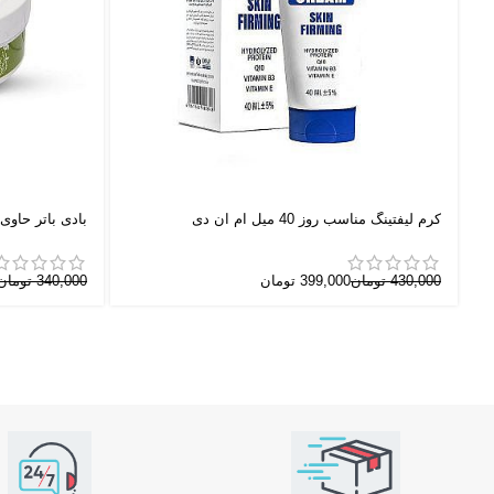
کرم لیفتینگ مناسب روز 40 میل ام ان دی
بادی باتر حاو
430,000
تومان
399,000
تومان
340,000
تومان