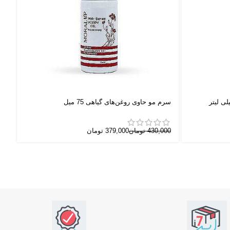
سرم مو حاوی روغن‌های گیاهی 75 میل
سرم
430,000
تومان
379,000
تومان
00