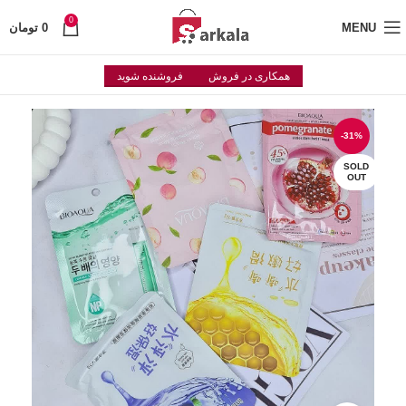
0
MENU
0
تومان
همکاری در فروش
فروشنده شوید
-31%
SOLD
OUT