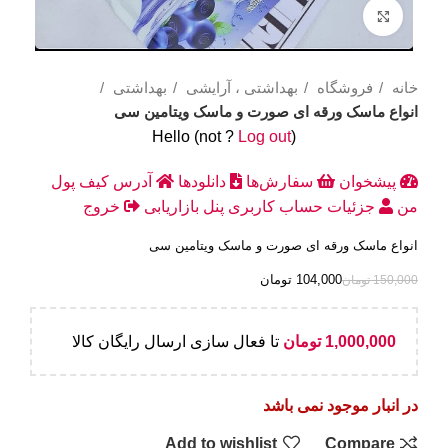
Click to enlarge
خانه
فروشگاه
بهداشتی ، آرایشی
بهداشتی
انواع ماسک ورقه ای صورت و ماسک ویتامین سی
Hello
(not
?
Log out
)
پیشخوان
سفارش‌ها
دانلودها
آدرس
کیف پول
من
جزئیات حساب کاربری
پنل بازاریابی
خروج
انواع ماسک ورقه ای صورت و ماسک ویتامین سی
104,000
تومان
150,000
تومان
1,000,000
تومان
تا فعال سازی ارسال رایگان کالا
در انبار موجود نمی باشد
Add to wishlist
Compare