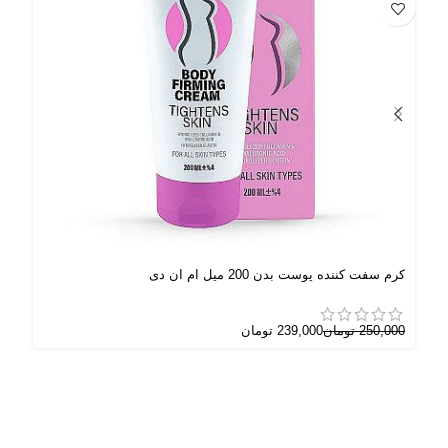
کرم سفت کننده پوست بدن 200 میل ام ان دی
کرم ل
250,000
تومان
239,000
تومان
000